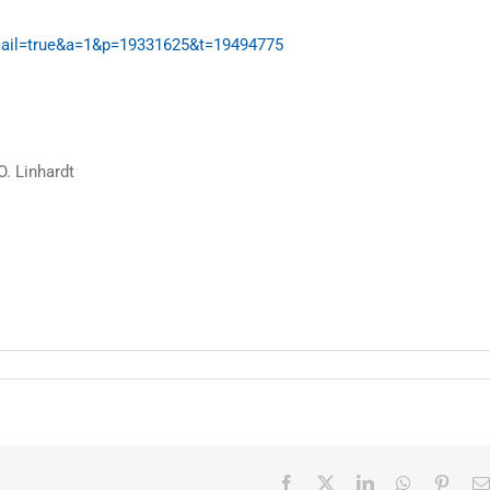
email=true&a=1&p=19331625&t=19494775
O. Linhardt
Facebook
X
LinkedIn
WhatsApp
Pinter