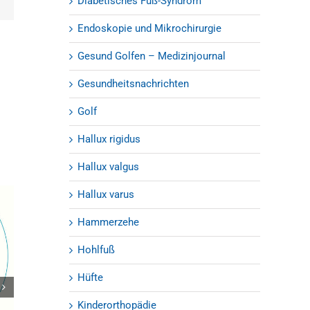
Diabetisches Fuß-Syndrom
Mail
Endoskopie und Mikrochirurgie
Gesund Golfen – Medizinjournal
Gesundheitsnachrichten
Golf
Hallux rigidus
Hallux valgus
Hallux varus
Hammerzehe
Hohlfuß
Hüfte
OZA Update 2019 – Orthopädie-
Kinderorthopädie