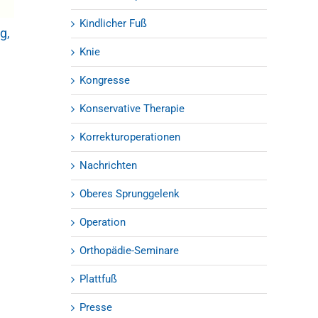
Kolloquium
Kindlicher Fuß
07.01.2019
|
0 Kommentare
g,
Verletzungen 
Sprunggelenk 
Knie
keine Seltenhei
03.09.2018
Kongresse
Konservative Therapie
Korrekturoperationen
Nachrichten
Oberes Sprunggelenk
Operation
Orthopädie-Seminare
Plattfuß
Presse