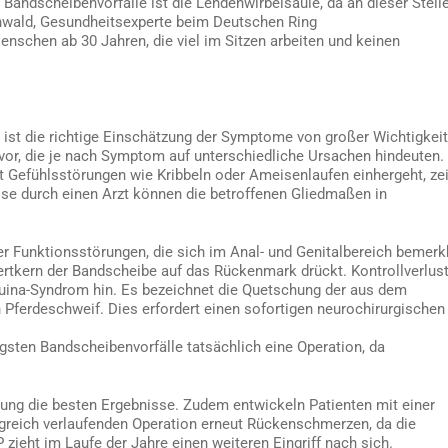
Bandscheibenvorfälle ist die Lendenwirbelsäule, da an dieser Stell
runwald, Gesundheitsexperte beim Deutschen Ring
enschen ab 30 Jahren, die viel im Sitzen arbeiten und keinen
ist die richtige Einschätzung der Symptome von großer Wichtigkeit
or, die je nach Symptom auf unterschiedliche Ursachen hindeuten. 
 Gefühlsstörungen wie Kribbeln oder Ameisenlaufen einhergeht, ze
ose durch einen Arzt können die betroffenen Gliedmaßen in
er Funktionsstörungen, die sich im Anal- und Genitalbereich bemerk
ertkern der Bandscheibe auf das Rückenmark drückt. Kontrollverlus
uina-Syndrom hin. Es bezeichnet die Quetschung der aus dem
Pferdeschweif. Dies erfordert einen sofortigen neurochirurgischen
gsten Bandscheibenvorfälle tatsächlich eine Operation, da
dlung die besten Ergebnisse. Zudem entwickeln Patienten mit einer
lgreich verlaufenden Operation erneut Rückenschmerzen, da die
zieht im Laufe der Jahre einen weiteren Eingriff nach sich.