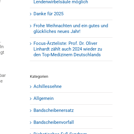
e
Lendenwirbelsäule möglich
Danke für 2025
Frohe Weihnachten und ein gutes und
glückliches neues Jahr!
.
Focus-Ärzteliste: Prof. Dr. Oliver
In
Linhardt zählt auch 2024 wieder zu
igt
den Top-Medizinern Deutschlands
bar
Kategorien
te
Achillessehne
Allgemein
Bandscheibenersatz
Bandscheibenvorfall