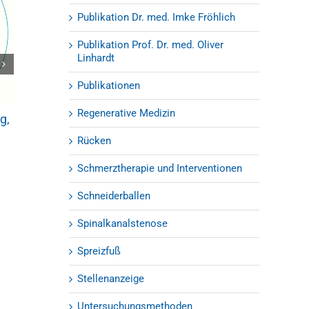
Publikation Dr. med. Imke Fröhlich
Publikation Prof. Dr. med. Oliver
Linhardt
OZA Update 2019 – Orthopädie-
Publikationen
Kolloquium
07.01.2019
|
0 Kommentare
Regenerative Medizin
g,
Verletzungen 
Sprunggelenk 
Rücken
keine Seltenhei
03.09.2018
Schmerztherapie und Interventionen
Schneiderballen
Spinalkanalstenose
Spreizfuß
Stellenanzeige
Untersuchungsmethoden