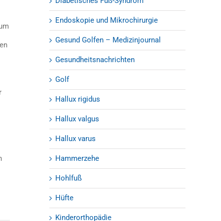
Diabetisches Fuß-Syndrom
Endoskopie und Mikrochirurgie
 um
Gesund Golfen – Medizinjournal
ren
Gesundheitsnachrichten
Golf
r
Hallux rigidus
Hallux valgus
Hallux varus
n
Hammerzehe
s
Hohlfuß
Hüfte
Kinderorthopädie