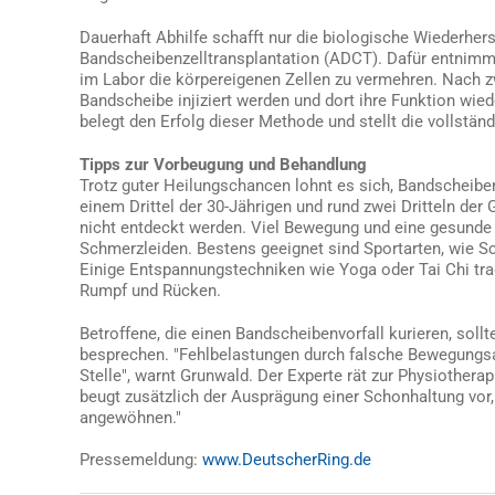
Dauerhaft Abhilfe schafft nur die biologische Wiederhe
Bandscheibenzelltransplantation (ADCT). Dafür entnimm
im Labor die körpereigenen Zellen zu vermehren. Nach z
Bandscheibe injiziert werden und dort ihre Funktion wied
belegt den Erfolg dieser Methode und stellt die vollständ
Tipps zur Vorbeugung und Behandlung
Trotz guter Heilungschancen lohnt es sich, Bandscheiben
einem Drittel der 30-Jährigen und rund zwei Dritteln de
nicht entdeckt werden. Viel Bewegung und eine gesunde M
Schmerzleiden. Bestens geeignet sind Sportarten, wie S
Einige Entspannungstechniken wie Yoga oder Tai Chi tra
Rumpf und Rücken.
Betroffene, die einen Bandscheibenvorfall kurieren, sollt
besprechen. "Fehlbelastungen durch falsche Bewegungsab
Stelle", warnt Grunwald. Der Experte rät zur Physiother
beugt zusätzlich der Ausprägung einer Schonhaltung vor
angewöhnen."
Pressemeldung:
www.DeutscherRing.de