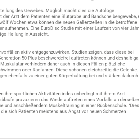
rstellung des Gewebes. Möglich macht dies die Autologe
t der Arzt dem Patienten eine Blutprobe und Bandscheibengewebe,
wölf Wochen etwa können die neuen Gallertzellen in die betroffene
er aufnehmen. Eine EuroDisc Studie mit einer Laufzeit von vier Jah
ige Heilung in Aussicht.
vorfällen aktiv entgegenzuwirken. Studien zeigen, dass diese bei
r Generation 50 Plus beschwerdefrei auftreten können und deshalb ga
uskulatur verhindern daher auch in diesen Fällen plötzliche
chwimmen oder Radfahren. Diese schonen gleichzeitig die Gelenke.
gen ebenfalls zu einer guten Körperhaltung bei und stärken dadurch
en ihre sportlichen Aktivitäten indes unbedingt mit ihrem Arzt
läufe provozieren das Wiederauftreten eines Vorfalls an derselbe
apie und anschließendem Muskeltraining in einer Rückenschule. "Die
, die sich Patienten meistens aus Angst vor neuen Schmerzen