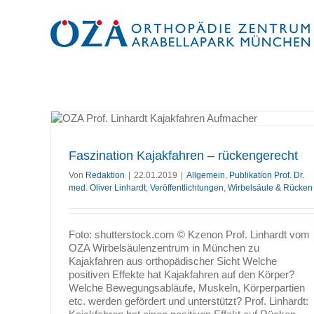
Zum
Inhalt
springen
recht
rdt
Faszination Kajakfahren – rückengerecht
Von
Redaktion
|
22.01.2019
|
Allgemein
,
Publikation Prof. Dr.
med. Oliver Linhardt
,
Veröffentlichtungen
,
Wirbelsäule & Rücken
Foto: shutterstock.com © Kzenon Prof. Linhardt vom
OZA Wirbelsäulenzentrum in München zu
Kajakfahren aus orthopädischer Sicht Welche
positiven Effekte hat Kajakfahren auf den Körper?
Welche Bewegungsabläufe, Muskeln, Körperpartien
etc. werden gefördert und unterstützt? Prof. Linhardt: