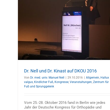
se
enk
Dr. Nell und Dr. Kinast auf DKOU 2016
Von
Dr. med. univ. Manuel Nell
|
29.10.2016
|
Allgemein
,
Hallux
valgus
,
Kindlicher Fuß
,
Kongresse
,
Veranstaltungen
,
Zentrum für
Fuß und Sprunggelenk
Vom 25.-28. Oktober 2016 fand in Berlin wie jedes
Jahr der Deutsche Kongress für Orthopädie und