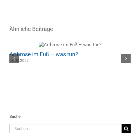
Ähnliche Beiträge
Arthrose im Fuß – was tun?
H
08.02.2022
2
Suche
Suche
nach: