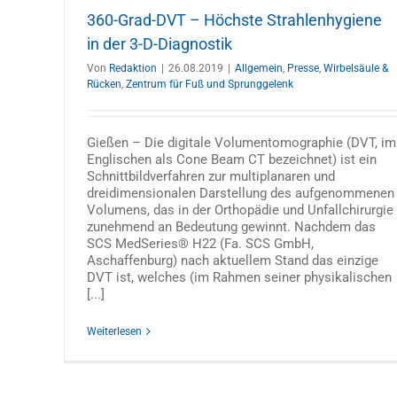
„Orthopädie und Unfallchirurgie“
360-Grad-DVT – Höchste Strahlenhygiene
Allgemein
Publikation Prof. Dr. med. Oliver Linhard
in der 3-D-Diagnostik
Publikationen
Veröffentlichtungen
Wirbelsäule & Rü
Von
Redaktion
|
26.08.2019
|
Allgemein
,
Presse
,
Wirbelsäule &
Rücken
,
Zentrum für Fuß und Sprunggelenk
Gießen – Die digitale Volumentomographie (DVT, im
Englischen als Cone Beam CT bezeichnet) ist ein
Schnittbildverfahren zur multiplanaren und
dreidimensionalen Darstellung des aufgenommenen
Volumens, das in der Orthopädie und Unfallchirurgie
zunehmend an Bedeutung gewinnt. Nachdem das
SCS MedSeries® H22 (Fa. SCS GmbH,
Aschaffenburg) nach aktuellem Stand das einzige
DVT ist, welches (im Rahmen seiner physikalischen
[...]
Weiterlesen