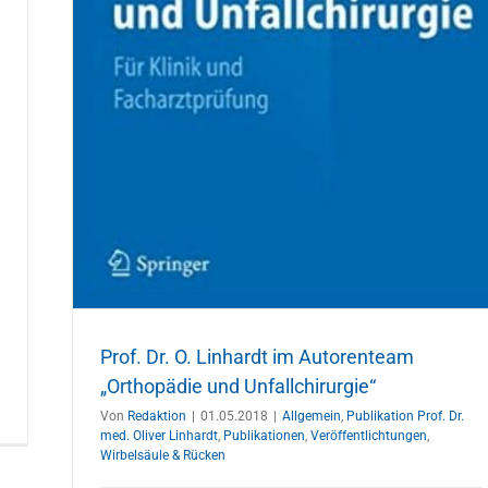
t
cken
Prof. Dr. O. Linhardt im Autorenteam
„Orthopädie und Unfallchirurgie“
Von
Redaktion
|
01.05.2018
|
Allgemein
,
Publikation Prof. Dr.
med. Oliver Linhardt
,
Publikationen
,
Veröffentlichtungen
,
Wirbelsäule & Rücken